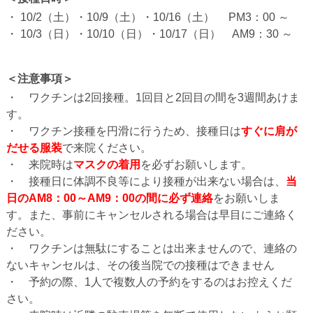
・ 10/2（土）・10/9（土）・10/16（土） PM3：00 ～
・ 10/3（日）・10/10（日）・10/17（日） AM9：30 ～
＜注意事項＞
・ ワクチンは2回接種。1回目と2回目の間を3週間あけま
す。
・ ワクチン接種を円滑に行うため、接種日は
すぐに肩が
だせる服装
で来院ください。
・ 来院時は
マスクの着用
を必ずお願いします。
・ 接種日に体調不良等により接種が出来ない場合は、
当
日のAM8：00～AM9：00の間に必ず連絡
をお願いしま
す。また、事前にキャンセルされる場合は早目にご連絡く
ださい。
・ ワクチンは無駄にすることは出来ませんので、連絡の
ないキャンセルは、その後当院での接種はできません
・ 予約の際、1人で複数人の予約をするのはお控えくだ
さい。